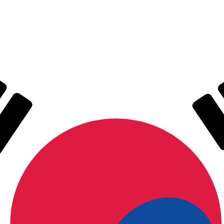
不会仅得此仅率。
仅看仅款仅率。
 汇率。 新西兰元的货币代码为 NZD。 货币符号为 $。