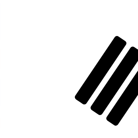
1 NZD = 0 KRW
12H
1D
1W
1M
1Y
2Y
5Y
10Y
2026年8月8日 UTC 13:47 - 2026年8月8日 UTC 13:47
NZD/KRW
关闭
:
0
低
:
0
高位
:
0
我仅的仅仅器会使用中期市仅仅率。仅仅供参考。您仅款仅
热门美元(USD)配对
货币信息
NZD
-
新西兰元
我们的货币排名显示最热门的 新西兰元 汇率是 NZD 兑 USD