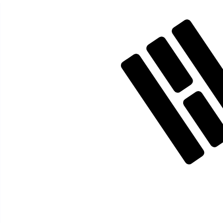
More
新西兰元
info
KRW
-
韩元
我们的货币排名显示最热门的 韩元 汇率是 KRW 兑 USD 汇
More
韩元
info
实时货币汇率
货币
汇率
更改
EUR / USD
1.15589
▲
GBP / EUR
1.16721
▼
USD / JPY
157.823
▼
GBP / USD
1.34917
▲
USD / CHF
0.807845
▼
USD / CAD
1.39413
▼
EUR / JPY
182.426
▼
AUD / USD
0.706728
▲