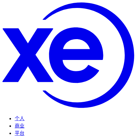
个人
商业
平台