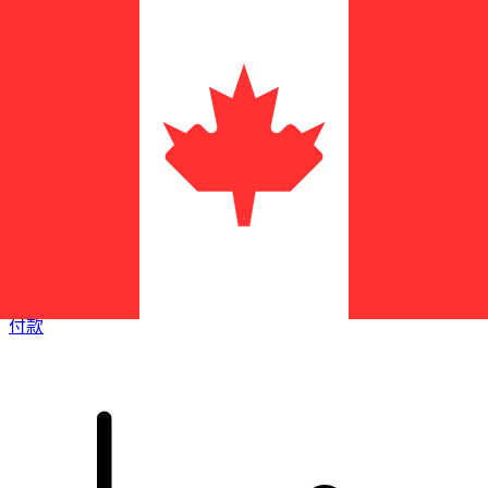
XE 国际汇款
快捷安全地在线汇款。实时跟踪和通知外加灵活的交付和付款
选项。
付款