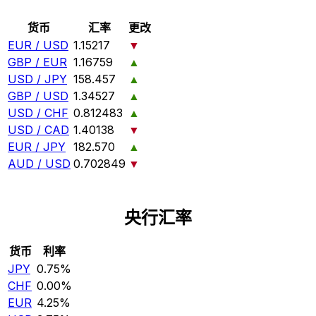
货币
汇率
更改
EUR / USD
1.15217
▼
GBP / EUR
1.16759
▲
USD / JPY
158.457
▲
GBP / USD
1.34527
▲
USD / CHF
0.812483
▲
USD / CAD
1.40138
▼
EUR / JPY
182.570
▲
AUD / USD
0.702849
▼
央行汇率
货币
利率
JPY
0.75%
CHF
0.00%
EUR
4.25%