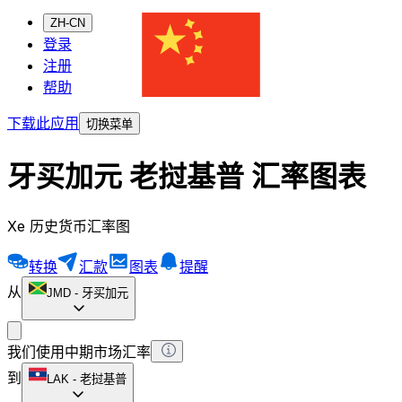
ZH-CN
登录
注册
帮助
下载此应用
切换菜单
牙买加元 老挝基普 汇率图表
Xe 历史货币汇率图
转换
汇款
图表
提醒
从
JMD
-
牙买加元
我们使用中期市场汇率
到
LAK
-
老挝基普