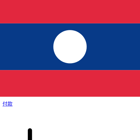
XE 国际汇款
快捷安全地在线汇款。实时跟踪和通知外加灵活的交付和付款
选项。
付款