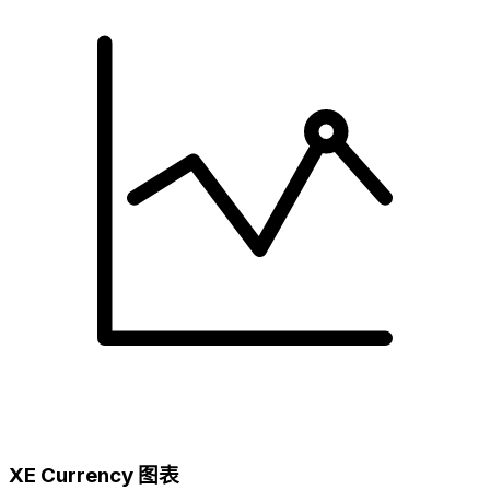
XE Currency 图表