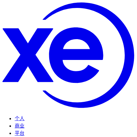
个人
商业
平台