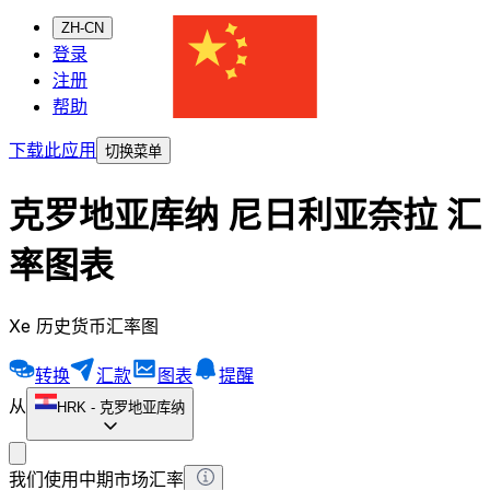
ZH-CN
登录
注册
帮助
下载此应用
切换菜单
克罗地亚库纳 尼日利亚奈拉 汇
率图表
Xe 历史货币汇率图
转换
汇款
图表
提醒
从
HRK
-
克罗地亚库纳
我们使用中期市场汇率