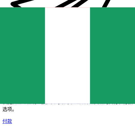
XE 国际汇款
快捷安全地在线汇款。实时跟踪和通知外加灵活的交付和付款
选项。
付款