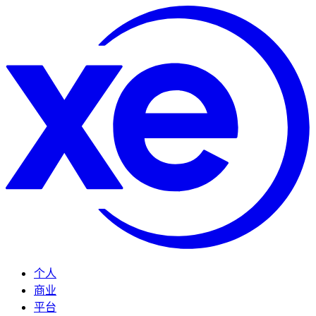
个人
商业
平台