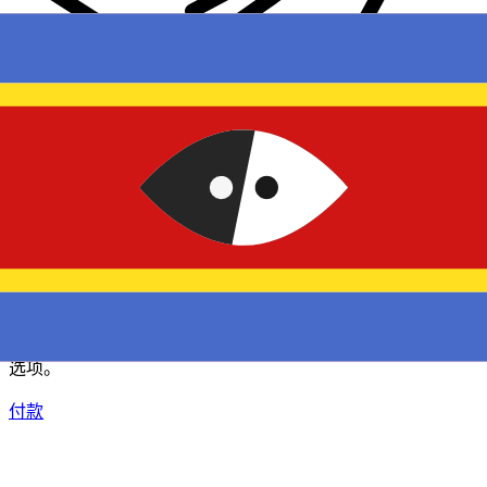
XE 国际汇款
快捷安全地在线汇款。实时跟踪和通知外加灵活的交付和付款
选项。
付款