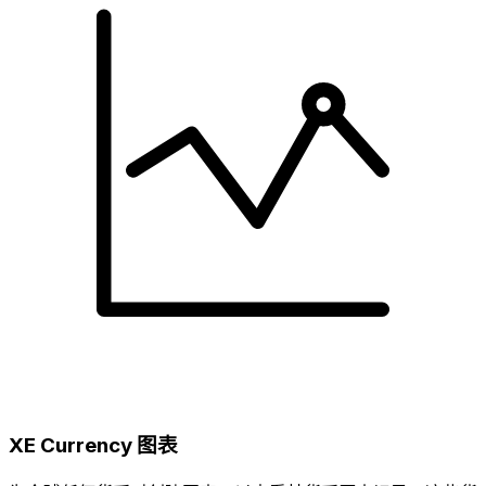
XE Currency 图表