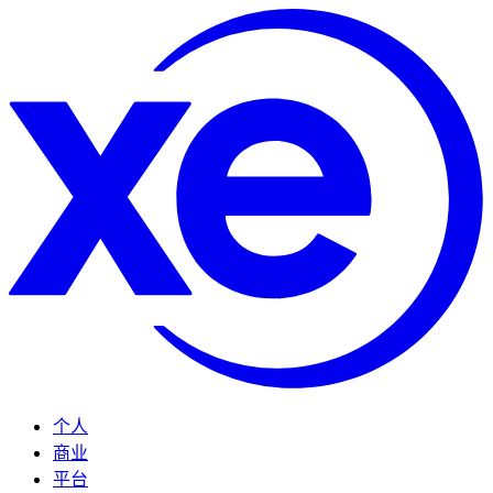
个人
商业
平台