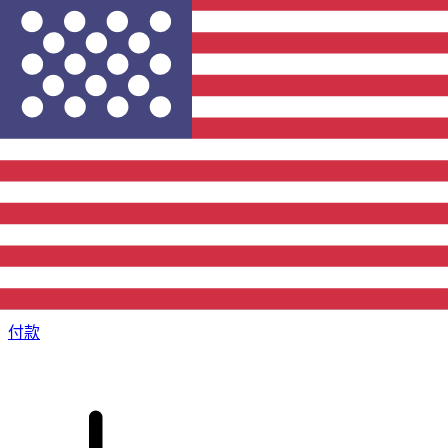
XE 国际汇款
快捷安全地在线汇款。实时跟踪和通知外加灵活的交付和付款
选项。
付款