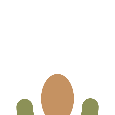
不会仅得此仅率。
仅看仅款仅率。
。 欧元的货币代码为 EUR。 货币符号为 €。