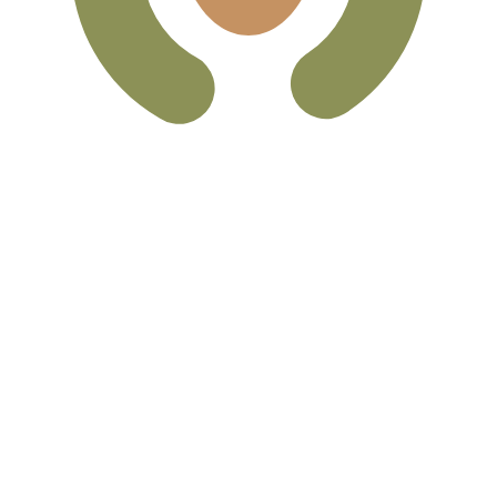
D 汇率。 墨西哥比索的货币代码为 MXN。 货币符号为 $。
货币
利率
JPY
0.75%
CHF
0.00%
EUR
4.25%
USD
3.75%
CAD
2.25%
AUD
3.60%
NZD
2.25%
GBP
3.75%