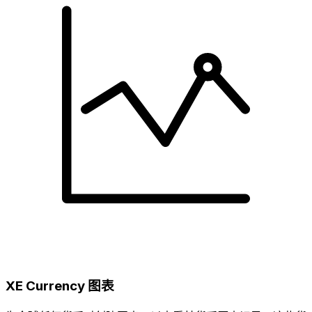
XE Currency 图表