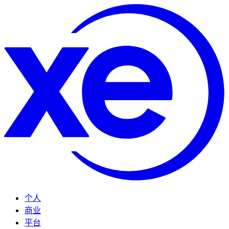
个人
商业
平台