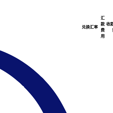
汇
款
收
兑换汇率
费
用