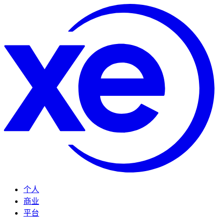
个人
商业
平台