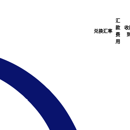
汇
款
收
兑换汇率
费
用