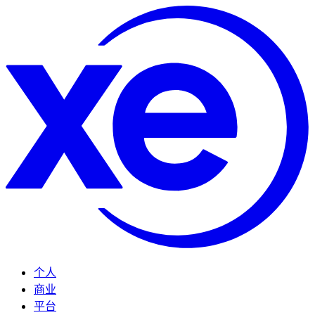
个人
商业
平台