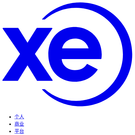
个人
商业
平台