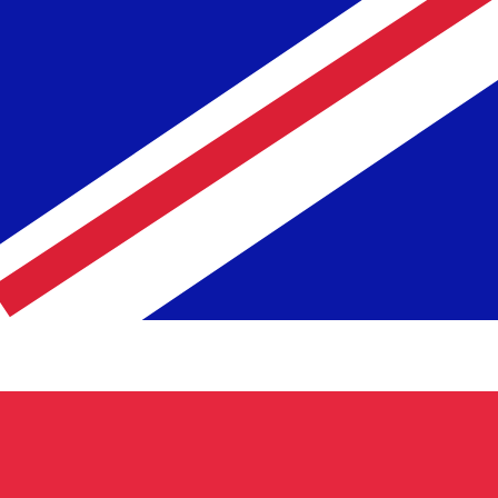
汇
款
收
兑换汇率
费
用