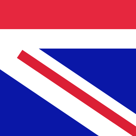
£11
立
0.110600
kr0
送