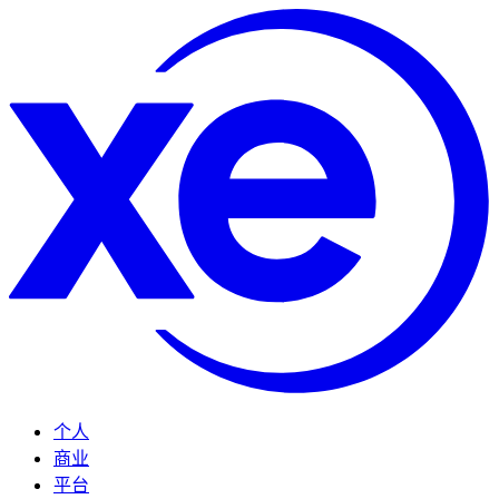
个人
商业
平台