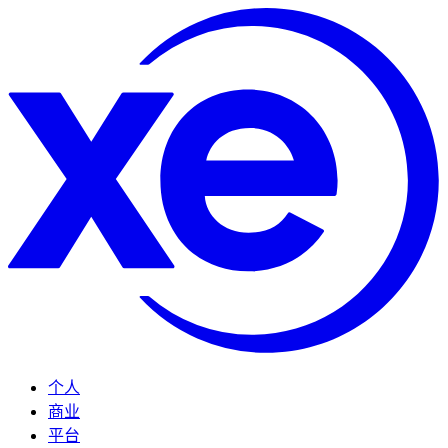
个人
商业
平台