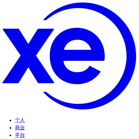
个人
商业
平台