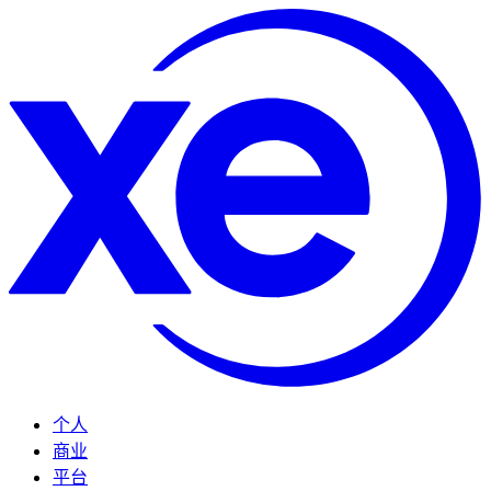
个人
商业
平台