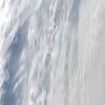
个人
商业
平台
ZH-CN
登录
注册
帮助
下载此应用
切换菜单
Home