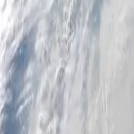
个人
商业
平台
ZH-CN
登录
注册
帮助
下载此应用
切换菜单
Home