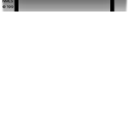
NMLS ID#920968.
© 1995-
2026
Xe Corporation Inc.