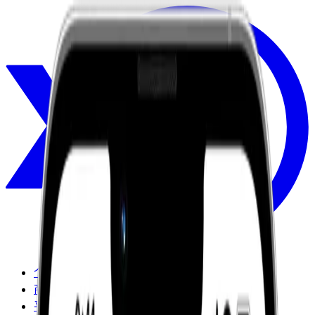
个人
商业
平台