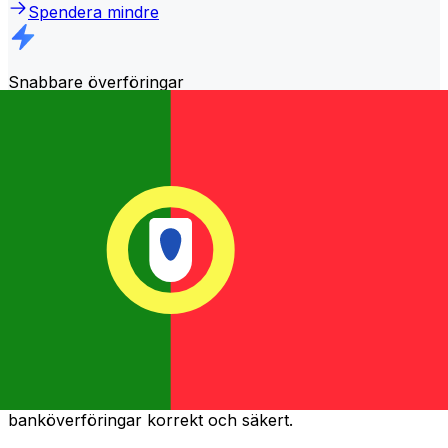
Spendera mindre
Snabbare överföringar
Majoriteten av överför
ingarna genomförs samma dag
.
Vi förstår att när det gäller dina pengar, timing spelar
roll.
Skicka snabbare
Vanliga frågor och svar
Vad är en SWIFT-kod och varför behöver jag den i Portugal?
En SWIFT-kod - även känd som en BIC (Bank Identifier
Code) - är en internationell standard för att identifiera
banker och finansinstitut. Du behöver rätt SWIFT-kod i
Portugal för att skicka eller ta emot internationella
banköverföringar korrekt och säkert.