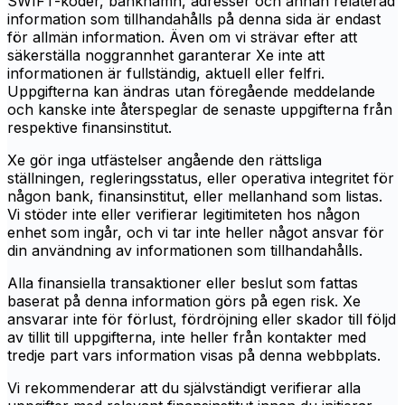
SWIFT-koder, banknamn, adresser och annan relaterad
information som tillhandahålls på denna sida är endast
för allmän information. Även om vi strävar efter att
säkerställa noggrannhet garanterar Xe inte att
informationen är fullständig, aktuell eller felfri.
Uppgifterna kan ändras utan föregående meddelande
och kanske inte återspeglar de senaste uppgifterna från
respektive finansinstitut.
Xe gör inga utfästelser angående den rättsliga
ställningen, regleringsstatus, eller operativa integritet för
någon bank, finansinstitut, eller mellanhand som listas.
Vi stöder inte eller verifierar legitimiteten hos någon
enhet som ingår, och vi tar inte heller något ansvar för
din användning av informationen som tillhandahålls.
Alla finansiella transaktioner eller beslut som fattas
baserat på denna information görs på egen risk. Xe
ansvarar inte för förlust, fördröjning eller skador till följd
av tillit till uppgifterna, inte heller från kontakter med
tredje part vars information visas på denna webbplats.
Vi rekommenderar att du självständigt verifierar alla