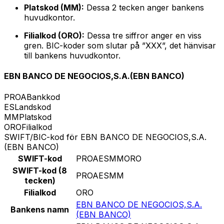
Platskod (MM):
Dessa 2 tecken anger bankens
huvudkontor.
Filialkod (ORO):
Dessa tre siffror anger en viss
gren. BIC-koder som slutar på ”XXX”, det hänvisar
till bankens huvudkontor.
EBN BANCO DE NEGOCIOS,S.A.(EBN BANCO)
PROA
Bankkod
ES
Landskod
MM
Platskod
ORO
Filialkod
SWIFT/BIC-kod för EBN BANCO DE NEGOCIOS,S.A.
(EBN BANCO)
SWIFT-kod
PROAESMMORO
SWIFT-kod (8
PROAESMM
tecken)
Filialkod
ORO
EBN BANCO DE NEGOCIOS,S.A.
Bankens namn
(EBN BANCO)