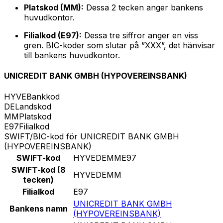
Platskod (MM):
Dessa 2 tecken anger bankens
huvudkontor.
Filialkod (E97):
Dessa tre siffror anger en viss
gren. BIC-koder som slutar på ”XXX”, det hänvisar
till bankens huvudkontor.
UNICREDIT BANK GMBH (HYPOVEREINSBANK)
HYVE
Bankkod
DE
Landskod
MM
Platskod
E97
Filialkod
SWIFT/BIC-kod för UNICREDIT BANK GMBH
(HYPOVEREINSBANK)
SWIFT-kod
HYVEDEMME97
SWIFT-kod (8
HYVEDEMM
tecken)
Filialkod
E97
UNICREDIT BANK GMBH
Bankens namn
(HYPOVEREINSBANK)