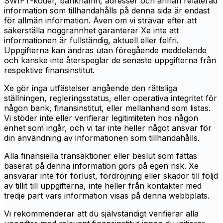
SWIFT-koder, banknamn, adresser och annan relaterad
information som tillhandahålls på denna sida är endast
för allmän information. Även om vi strävar efter att
säkerställa noggrannhet garanterar Xe inte att
informationen är fullständig, aktuell eller felfri.
Uppgifterna kan ändras utan föregående meddelande
och kanske inte återspeglar de senaste uppgifterna från
respektive finansinstitut.
Xe gör inga utfästelser angående den rättsliga
ställningen, regleringsstatus, eller operativa integritet för
någon bank, finansinstitut, eller mellanhand som listas.
Vi stöder inte eller verifierar legitimiteten hos någon
enhet som ingår, och vi tar inte heller något ansvar för
din användning av informationen som tillhandahålls.
Alla finansiella transaktioner eller beslut som fattas
baserat på denna information görs på egen risk. Xe
ansvarar inte för förlust, fördröjning eller skador till följd
av tillit till uppgifterna, inte heller från kontakter med
tredje part vars information visas på denna webbplats.
Vi rekommenderar att du självständigt verifierar alla