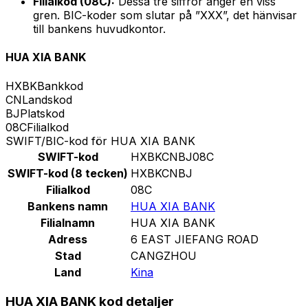
Filialkod (08C):
Dessa tre siffror anger en viss
gren. BIC-koder som slutar på ”XXX”, det hänvisar
till bankens huvudkontor.
HUA XIA BANK
HXBK
Bankkod
CN
Landskod
BJ
Platskod
08C
Filialkod
SWIFT/BIC-kod för HUA XIA BANK
SWIFT-kod
HXBKCNBJ08C
SWIFT-kod (8 tecken)
HXBKCNBJ
Filialkod
08C
Bankens namn
HUA XIA BANK
Filialnamn
HUA XIA BANK
Adress
6 EAST JIEFANG ROAD
Stad
CANGZHOU
Land
Kina
HUA XIA BANK kod detaljer