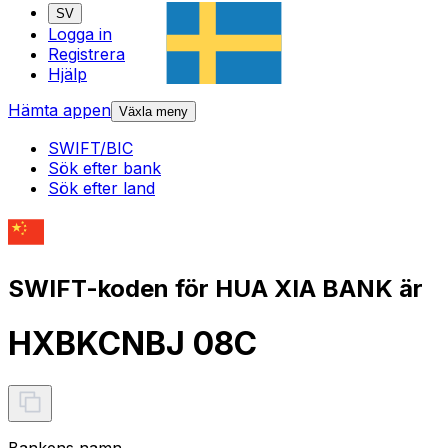
SV
Logga in
Registrera
Hjälp
Hämta appen
Växla meny
SWIFT/BIC
Sök efter bank
Sök efter land
SWIFT-koden för HUA XIA BANK är
HXBKCNBJ 08C
Bankens namn