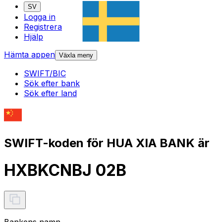
SV
Logga in
Registrera
Hjälp
Hämta appen
Växla meny
SWIFT/BIC
Sök efter bank
Sök efter land
SWIFT-koden för HUA XIA BANK är
HXBKCNBJ 02B
Bankens namn