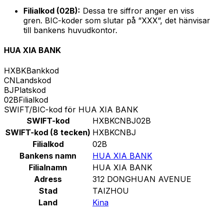
Filialkod (02B):
Dessa tre siffror anger en viss
gren. BIC-koder som slutar på ”XXX”, det hänvisar
till bankens huvudkontor.
HUA XIA BANK
HXBK
Bankkod
CN
Landskod
BJ
Platskod
02B
Filialkod
SWIFT/BIC-kod för HUA XIA BANK
SWIFT-kod
HXBKCNBJ02B
SWIFT-kod (8 tecken)
HXBKCNBJ
Filialkod
02B
Bankens namn
HUA XIA BANK
Filialnamn
HUA XIA BANK
Adress
312 DONGHUAN AVENUE
Stad
TAIZHOU
Land
Kina