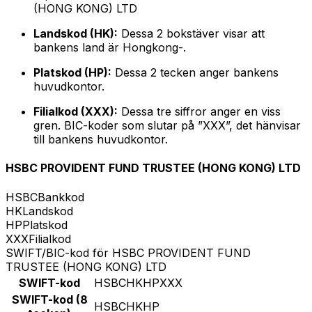
(HONG KONG) LTD
Landskod (HK):
Dessa 2 bokstäver visar att
bankens land är Hongkong-.
Platskod (HP):
Dessa 2 tecken anger bankens
huvudkontor.
Filialkod (XXX):
Dessa tre siffror anger en viss
gren. BIC-koder som slutar på ”XXX”, det hänvisar
till bankens huvudkontor.
HSBC PROVIDENT FUND TRUSTEE (HONG KONG) LTD
HSBC
Bankkod
HK
Landskod
HP
Platskod
XXX
Filialkod
SWIFT/BIC-kod för HSBC PROVIDENT FUND
TRUSTEE (HONG KONG) LTD
SWIFT-kod
HSBCHKHPXXX
SWIFT-kod (8
HSBCHKHP