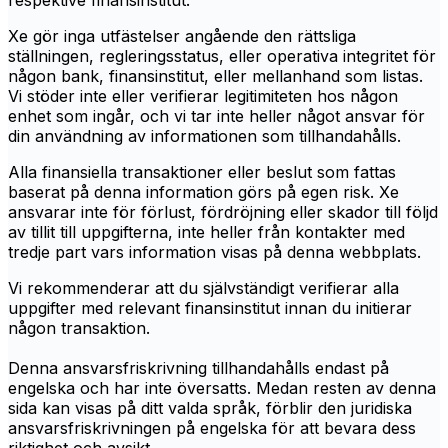
respektive finansinstitut.
Xe gör inga utfästelser angående den rättsliga
ställningen, regleringsstatus, eller operativa integritet för
någon bank, finansinstitut, eller mellanhand som listas.
Vi stöder inte eller verifierar legitimiteten hos någon
enhet som ingår, och vi tar inte heller något ansvar för
din användning av informationen som tillhandahålls.
Alla finansiella transaktioner eller beslut som fattas
baserat på denna information görs på egen risk. Xe
ansvarar inte för förlust, fördröjning eller skador till följd
av tillit till uppgifterna, inte heller från kontakter med
tredje part vars information visas på denna webbplats.
Vi rekommenderar att du självständigt verifierar alla
uppgifter med relevant finansinstitut innan du initierar
någon transaktion.
Denna ansvarsfriskrivning tillhandahålls endast på
engelska och har inte översatts. Medan resten av denna
sida kan visas på ditt valda språk, förblir den juridiska
ansvarsfriskrivningen på engelska för att bevara dess