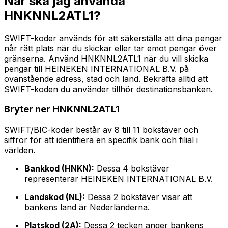
När ska jag använda
HNKNNL2ATL1?
SWIFT-koder används för att säkerställa att dina pengar
når rätt plats när du skickar eller tar emot pengar över
gränserna. Använd HNKNNL2ATL1 när du vill skicka
pengar till HEINEKEN INTERNATIONAL B.V. på
ovanstående adress, stad och land. Bekräfta alltid att
SWIFT-koden du använder tillhör destinationsbanken.
Bryter ner HNKNNL2ATL1
SWIFT/BIC-koder består av 8 till 11 bokstäver och
siffror för att identifiera en specifik bank och filial i
världen.
Bankkod (HNKN):
Dessa 4 bokstäver
representerar HEINEKEN INTERNATIONAL B.V.
Landskod (NL):
Dessa 2 bokstäver visar att
bankens land är Nederländerna.
Platskod (2A):
Dessa 2 tecken anger bankens