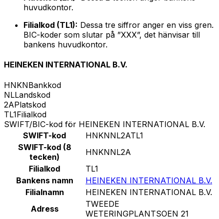
huvudkontor.
Filialkod (TL1):
Dessa tre siffror anger en viss gren.
BIC-koder som slutar på ”XXX”, det hänvisar till
bankens huvudkontor.
HEINEKEN INTERNATIONAL B.V.
HNKN
Bankkod
NL
Landskod
2A
Platskod
TL1
Filialkod
SWIFT/BIC-kod för HEINEKEN INTERNATIONAL B.V.
SWIFT-kod
HNKNNL2ATL1
SWIFT-kod (8
HNKNNL2A
tecken)
Filialkod
TL1
Bankens namn
HEINEKEN INTERNATIONAL B.V.
Filialnamn
HEINEKEN INTERNATIONAL B.V.
TWEEDE
Adress
WETERINGPLANTSOEN 21