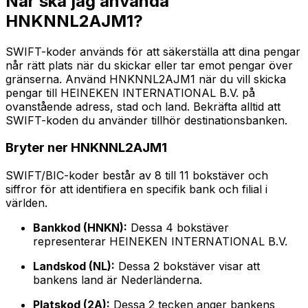
När ska jag använda
HNKNNL2AJM1?
SWIFT-koder används för att säkerställa att dina pengar
når rätt plats när du skickar eller tar emot pengar över
gränserna. Använd HNKNNL2AJM1 när du vill skicka
pengar till HEINEKEN INTERNATIONAL B.V. på
ovanstående adress, stad och land. Bekräfta alltid att
SWIFT-koden du använder tillhör destinationsbanken.
Bryter ner HNKNNL2AJM1
SWIFT/BIC-koder består av 8 till 11 bokstäver och
siffror för att identifiera en specifik bank och filial i
världen.
Bankkod (HNKN):
Dessa 4 bokstäver
representerar HEINEKEN INTERNATIONAL B.V.
Landskod (NL):
Dessa 2 bokstäver visar att
bankens land är Nederländerna.
Platskod (2A):
Dessa 2 tecken anger bankens