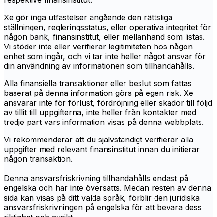
respektive finansinstitut.
Xe gör inga utfästelser angående den rättsliga
ställningen, regleringsstatus, eller operativa integritet för
någon bank, finansinstitut, eller mellanhand som listas.
Vi stöder inte eller verifierar legitimiteten hos någon
enhet som ingår, och vi tar inte heller något ansvar för
din användning av informationen som tillhandahålls.
Alla finansiella transaktioner eller beslut som fattas
baserat på denna information görs på egen risk. Xe
ansvarar inte för förlust, fördröjning eller skador till följd
av tillit till uppgifterna, inte heller från kontakter med
tredje part vars information visas på denna webbplats.
Vi rekommenderar att du självständigt verifierar alla
uppgifter med relevant finansinstitut innan du initierar
någon transaktion.
Denna ansvarsfriskrivning tillhandahålls endast på
engelska och har inte översatts. Medan resten av denna
sida kan visas på ditt valda språk, förblir den juridiska
ansvarsfriskrivningen på engelska för att bevara dess