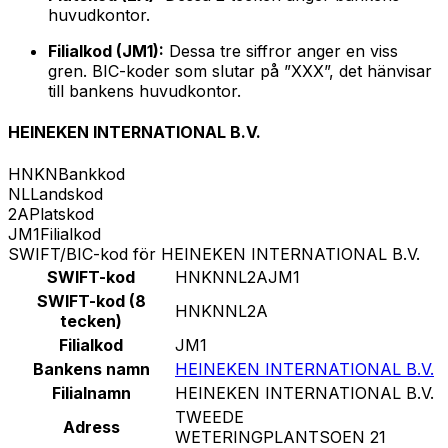
huvudkontor.
Filialkod (JM1):
Dessa tre siffror anger en viss
gren. BIC-koder som slutar på ”XXX”, det hänvisar
till bankens huvudkontor.
HEINEKEN INTERNATIONAL B.V.
HNKN
Bankkod
NL
Landskod
2A
Platskod
JM1
Filialkod
SWIFT/BIC-kod för HEINEKEN INTERNATIONAL B.V.
SWIFT-kod
HNKNNL2AJM1
SWIFT-kod (8
HNKNNL2A
tecken)
Filialkod
JM1
Bankens namn
HEINEKEN INTERNATIONAL B.V.
Filialnamn
HEINEKEN INTERNATIONAL B.V.
TWEEDE
Adress
WETERINGPLANTSOEN 21