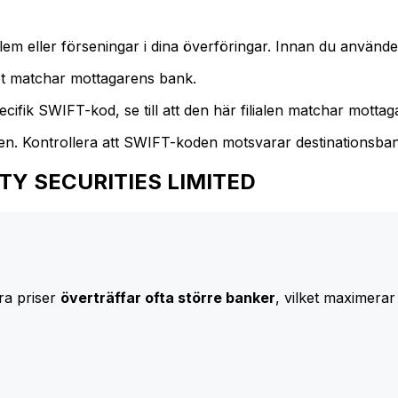
m eller förseningar i dina överföringar. Innan du använder
t matchar mottagarens bank.
cifik SWIFT-kod, se till att den här filialen matchar mottagar
den. Kontrollera att SWIFT-koden motsvarar destinationsba
CUITY SECURITIES LIMITED
ra priser
överträffar ofta större banker
, vilket maximerar