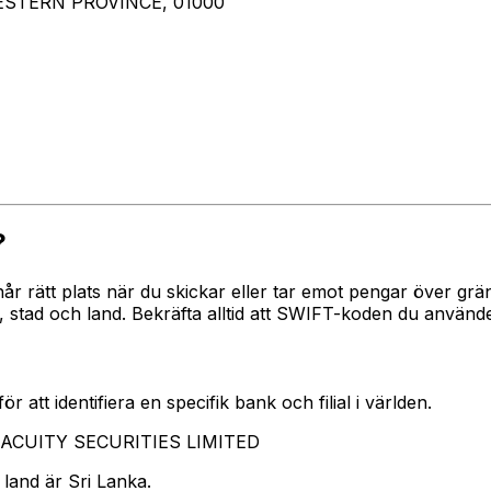
STERN PROVINCE, 01000
?
når rätt plats när du skickar eller tar emot pengar över 
tad och land. Bekräfta alltid att SWIFT-koden du använder
 att identifiera en specifik bank och filial i världen.
r ACUITY SECURITIES LIMITED
land är Sri Lanka.