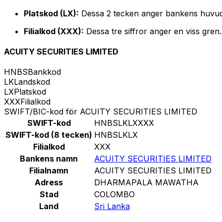
Platskod (LX):
Dessa 2 tecken anger bankens huvud
Filialkod (XXX):
Dessa tre siffror anger en viss gren
ACUITY SECURITIES LIMITED
HNBS
Bankkod
LK
Landskod
LX
Platskod
XXX
Filialkod
SWIFT/BIC-kod för ACUITY SECURITIES LIMITED
SWIFT-kod
HNBSLKLXXXX
SWIFT-kod (8 tecken)
HNBSLKLX
Filialkod
XXX
Bankens namn
ACUITY SECURITIES LIMITED
Filialnamn
ACUITY SECURITIES LIMITED
Adress
DHARMAPALA MAWATHA
Stad
COLOMBO
Land
Sri Lanka