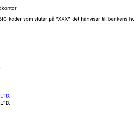
kontor.
 BIC-koder som slutar på ”XXX”, det hänvisar till bankens 
.
LTD.
LTD.