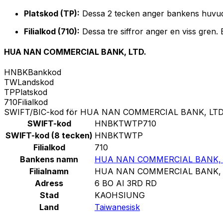
Platskod (TP):
Dessa 2 tecken anger bankens huvud
Filialkod (710):
Dessa tre siffror anger en viss gren.
HUA NAN COMMERCIAL BANK, LTD.
HNBK
Bankkod
TW
Landskod
TP
Platskod
710
Filialkod
SWIFT/BIC-kod för HUA NAN COMMERCIAL BANK, LTD
SWIFT-kod
HNBKTWTP710
SWIFT-kod (8 tecken)
HNBKTWTP
Filialkod
710
Bankens namn
HUA NAN COMMERCIAL BANK, 
Filialnamn
HUA NAN COMMERCIAL BANK, 
Adress
6 BO AI 3RD RD
Stad
KAOHSIUNG
Land
Taiwanesisk