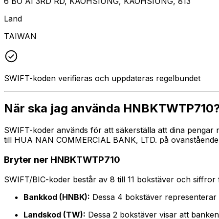
6 BO AI 3RD RD, KAOHSIUNG, KAOHSIUNG, 813
Land
TAIWAN
SWIFT-koden verifieras och uppdateras regelbundet
När ska jag använda HNBKTWTP710
SWIFT-koder används för att säkerställa att dina pengar
till HUA NAN COMMERCIAL BANK, LTD. på ovanstående adre
Bryter ner HNBKTWTP710
SWIFT/BIC-koder består av 8 till 11 bokstäver och siffror för
Bankkod (HNBK):
Dessa 4 bokstäver represente
Landskod (TW):
Dessa 2 bokstäver visar att banken