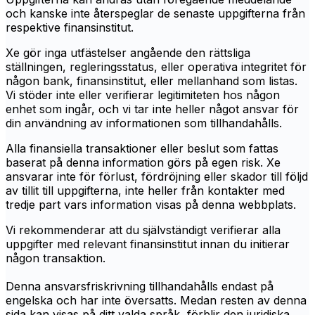
och kanske inte återspeglar de senaste uppgifterna från
respektive finansinstitut.
Xe gör inga utfästelser angående den rättsliga
ställningen, regleringsstatus, eller operativa integritet för
någon bank, finansinstitut, eller mellanhand som listas.
Vi stöder inte eller verifierar legitimiteten hos någon
enhet som ingår, och vi tar inte heller något ansvar för
din användning av informationen som tillhandahålls.
Alla finansiella transaktioner eller beslut som fattas
baserat på denna information görs på egen risk. Xe
ansvarar inte för förlust, fördröjning eller skador till följd
av tillit till uppgifterna, inte heller från kontakter med
tredje part vars information visas på denna webbplats.
Vi rekommenderar att du självständigt verifierar alla
uppgifter med relevant finansinstitut innan du initierar
någon transaktion.
Denna ansvarsfriskrivning tillhandahålls endast på
engelska och har inte översatts. Medan resten av denna
sida kan visas på ditt valda språk, förblir den juridiska