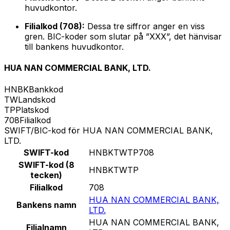
huvudkontor.
Filialkod (708):
Dessa tre siffror anger en viss
gren. BIC-koder som slutar på ”XXX”, det hänvisar
till bankens huvudkontor.
HUA NAN COMMERCIAL BANK, LTD.
HNBK
Bankkod
TW
Landskod
TP
Platskod
708
Filialkod
SWIFT/BIC-kod för HUA NAN COMMERCIAL BANK,
LTD.
SWIFT-kod
HNBKTWTP708
SWIFT-kod (8
HNBKTWTP
tecken)
Filialkod
708
HUA NAN COMMERCIAL BANK,
Bankens namn
LTD.
HUA NAN COMMERCIAL BANK,
Filialnamn