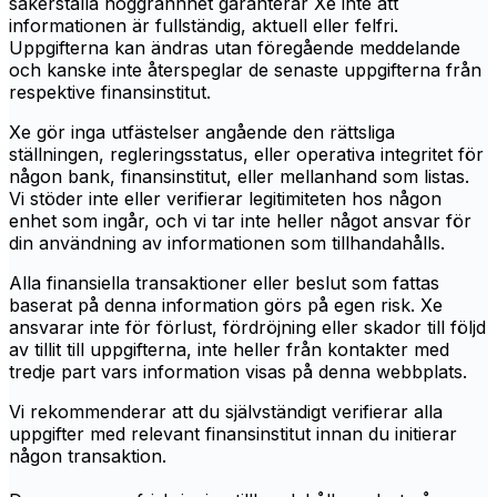
säkerställa noggrannhet garanterar Xe inte att
informationen är fullständig, aktuell eller felfri.
Uppgifterna kan ändras utan föregående meddelande
och kanske inte återspeglar de senaste uppgifterna från
respektive finansinstitut.
Xe gör inga utfästelser angående den rättsliga
ställningen, regleringsstatus, eller operativa integritet för
någon bank, finansinstitut, eller mellanhand som listas.
Vi stöder inte eller verifierar legitimiteten hos någon
enhet som ingår, och vi tar inte heller något ansvar för
din användning av informationen som tillhandahålls.
Alla finansiella transaktioner eller beslut som fattas
baserat på denna information görs på egen risk. Xe
ansvarar inte för förlust, fördröjning eller skador till följd
av tillit till uppgifterna, inte heller från kontakter med
tredje part vars information visas på denna webbplats.
Vi rekommenderar att du självständigt verifierar alla
uppgifter med relevant finansinstitut innan du initierar
någon transaktion.