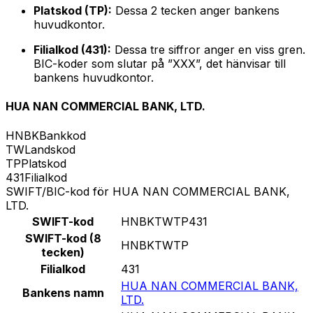
Platskod (TP):
Dessa 2 tecken anger bankens
huvudkontor.
Filialkod (431):
Dessa tre siffror anger en viss gren.
BIC-koder som slutar på ”XXX”, det hänvisar till
bankens huvudkontor.
HUA NAN COMMERCIAL BANK, LTD.
HNBK
Bankkod
TW
Landskod
TP
Platskod
431
Filialkod
SWIFT/BIC-kod för HUA NAN COMMERCIAL BANK,
LTD.
SWIFT-kod
HNBKTWTP431
SWIFT-kod (8
HNBKTWTP
tecken)
Filialkod
431
HUA NAN COMMERCIAL BANK,
Bankens namn
LTD.