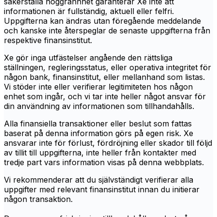
säkerställa noggrannhet garanterar Xe inte att
informationen är fullständig, aktuell eller felfri.
Uppgifterna kan ändras utan föregående meddelande
och kanske inte återspeglar de senaste uppgifterna från
respektive finansinstitut.
Xe gör inga utfästelser angående den rättsliga
ställningen, regleringsstatus, eller operativa integritet för
någon bank, finansinstitut, eller mellanhand som listas.
Vi stöder inte eller verifierar legitimiteten hos någon
enhet som ingår, och vi tar inte heller något ansvar för
din användning av informationen som tillhandahålls.
Alla finansiella transaktioner eller beslut som fattas
baserat på denna information görs på egen risk. Xe
ansvarar inte för förlust, fördröjning eller skador till följd
av tillit till uppgifterna, inte heller från kontakter med
tredje part vars information visas på denna webbplats.
Vi rekommenderar att du självständigt verifierar alla
uppgifter med relevant finansinstitut innan du initierar
någon transaktion.