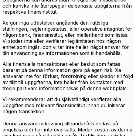
och kanske inte återspeglar de senaste uppgifterna från
respektive finansinstitut.
Xe gör inga utfästelser angående den rättsliga
ställningen, regleringsstatus, eller operativa integritet för
någon bank, finansinstitut, eller mellanhand som listas.
Vi stöder inte eller verifierar legitimiteten hos någon
enhet som ingår, och vi tar inte heller något ansvar för
din användning av informationen som tillhandahålls.
Alla finansiella transaktioner eller beslut som fattas
baserat på denna information görs på egen risk. Xe
ansvarar inte för förlust, fördröjning eller skador till följd
av tillit till uppgifterna, inte heller från kontakter med
tredje part vars information visas på denna webbplats.
Vi rekommenderar att du självständigt verifierar alla
uppgifter med relevant finansinstitut innan du initierar
någon transaktion.
Denna ansvarsfriskrivning tillhandahålls endast på
engelska och har inte översatts. Medan resten av denna
sida kan visas på ditt valda språk, förblir den juridiska