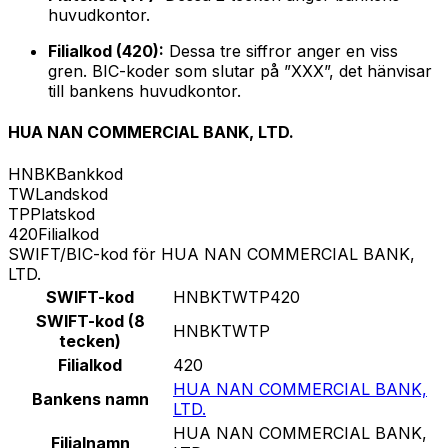
huvudkontor.
Filialkod (420):
Dessa tre siffror anger en viss
gren. BIC-koder som slutar på ”XXX”, det hänvisar
till bankens huvudkontor.
HUA NAN COMMERCIAL BANK, LTD.
HNBK
Bankkod
TW
Landskod
TP
Platskod
420
Filialkod
SWIFT/BIC-kod för HUA NAN COMMERCIAL BANK,
LTD.
SWIFT-kod
HNBKTWTP420
SWIFT-kod (8
HNBKTWTP
tecken)
Filialkod
420
HUA NAN COMMERCIAL BANK,
Bankens namn
LTD.
HUA NAN COMMERCIAL BANK,
Filialnamn