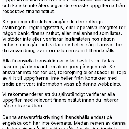
och kanske inte återspeglar de senaste uppgifterna från
respektive finansinstitut.
Xe gör inga utfästelser angående den rättsliga
ställningen, regleringsstatus, eller operativa integritet för
någon bank, finansinstitut, eller mellanhand som listas.
Vi stöder inte eller verifierar legitimiteten hos någon
enhet som ingår, och vi tar inte heller något ansvar för
din användning av informationen som tillhandahålls.
Alla finansiella transaktioner eller beslut som fattas
baserat på denna information görs på egen risk. Xe
ansvarar inte för förlust, fördröjning eller skador till följd
av tillit till uppgifterna, inte heller från kontakter med
tredje part vars information visas på denna webbplats.
Vi rekommenderar att du självständigt verifierar alla
uppgifter med relevant finansinstitut innan du initierar
någon transaktion.
Denna ansvarsfriskrivning tillhandahålls endast på
engelska och har inte översatts. Medan resten av denna
sida kan visas på ditt valda språk, förblir den juridiska