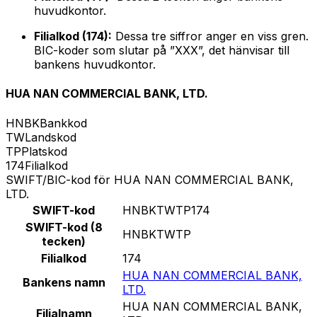
huvudkontor.
Filialkod (174):
Dessa tre siffror anger en viss gren.
BIC-koder som slutar på ”XXX”, det hänvisar till
bankens huvudkontor.
HUA NAN COMMERCIAL BANK, LTD.
HNBK
Bankkod
TW
Landskod
TP
Platskod
174
Filialkod
SWIFT/BIC-kod för HUA NAN COMMERCIAL BANK,
LTD.
SWIFT-kod
HNBKTWTP174
SWIFT-kod (8
HNBKTWTP
tecken)
Filialkod
174
HUA NAN COMMERCIAL BANK,
Bankens namn
LTD.
HUA NAN COMMERCIAL BANK,
Filialnamn