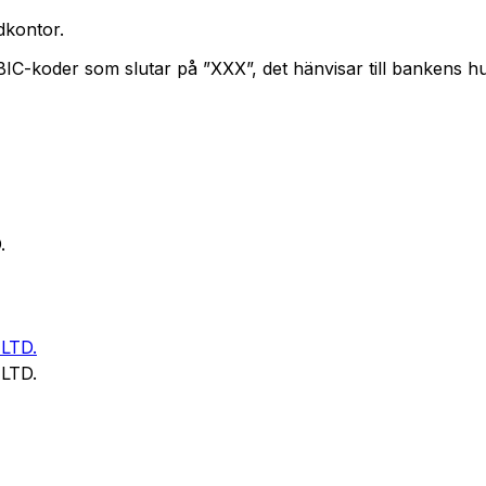
kontor.
 BIC-koder som slutar på ”XXX”, det hänvisar till bankens 
.
LTD.
LTD.