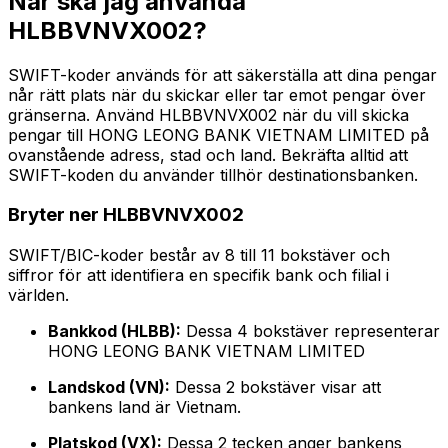
När ska jag använda
HLBBVNVX002?
SWIFT-koder används för att säkerställa att dina pengar
når rätt plats när du skickar eller tar emot pengar över
gränserna. Använd HLBBVNVX002 när du vill skicka
pengar till HONG LEONG BANK VIETNAM LIMITED på
ovanstående adress, stad och land. Bekräfta alltid att
SWIFT-koden du använder tillhör destinationsbanken.
Bryter ner HLBBVNVX002
SWIFT/BIC-koder består av 8 till 11 bokstäver och
siffror för att identifiera en specifik bank och filial i
världen.
Bankkod (HLBB):
Dessa 4 bokstäver representerar
HONG LEONG BANK VIETNAM LIMITED
Landskod (VN):
Dessa 2 bokstäver visar att
bankens land är Vietnam.
Platskod (VX):
Dessa 2 tecken anger bankens