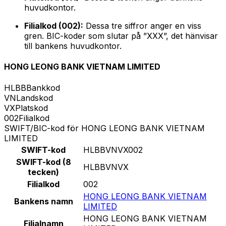
huvudkontor.
Filialkod (002):
Dessa tre siffror anger en viss
gren. BIC-koder som slutar på ”XXX”, det hänvisar
till bankens huvudkontor.
HONG LEONG BANK VIETNAM LIMITED
HLBB
Bankkod
VN
Landskod
VX
Platskod
002
Filialkod
SWIFT/BIC-kod för HONG LEONG BANK VIETNAM
LIMITED
SWIFT-kod
HLBBVNVX002
SWIFT-kod (8
HLBBVNVX
tecken)
Filialkod
002
HONG LEONG BANK VIETNAM
Bankens namn
LIMITED
HONG LEONG BANK VIETNAM
Filialnamn