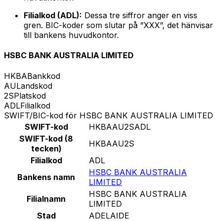
Filialkod (ADL):
Dessa tre siffror anger en viss
gren. BIC-koder som slutar på ”XXX”, det hänvisar
till bankens huvudkontor.
HSBC BANK AUSTRALIA LIMITED
HKBA
Bankkod
AU
Landskod
2S
Platskod
ADL
Filialkod
SWIFT/BIC-kod för HSBC BANK AUSTRALIA LIMITED
SWIFT-kod
HKBAAU2SADL
SWIFT-kod (8
HKBAAU2S
tecken)
Filialkod
ADL
HSBC BANK AUSTRALIA
Bankens namn
LIMITED
HSBC BANK AUSTRALIA
Filialnamn
LIMITED
Stad
ADELAIDE