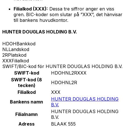
Filialkod (XXX):
Dessa tre siffror anger en viss
gren. BIC-koder som slutar på ”XXX”, det hänvisar
till bankens huvudkontor.
HUNTER DOUGLAS HOLDING B.V.
HDOH
Bankkod
NL
Landskod
2R
Platskod
XXX
Filialkod
SWIFT/BIC-kod för HUNTER DOUGLAS HOLDING B.V.
SWIFT-kod
HDOHNL2RXXX
SWIFT-kod (8
HDOHNL2R
tecken)
Filialkod
XXX
HUNTER DOUGLAS HOLDING
Bankens namn
B.V.
HUNTER DOUGLAS HOLDING
Filialnamn
B.V.
Adress
BLAAK 555