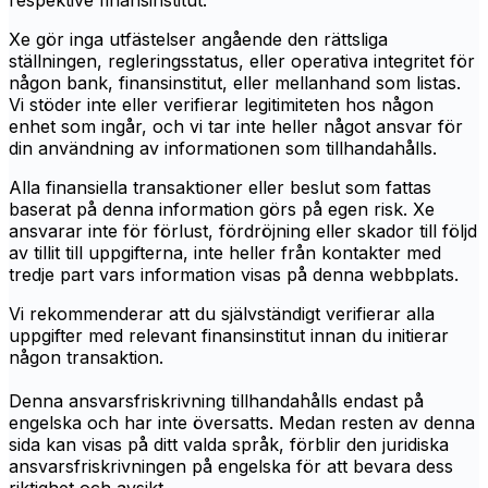
respektive finansinstitut.
Xe gör inga utfästelser angående den rättsliga
ställningen, regleringsstatus, eller operativa integritet för
någon bank, finansinstitut, eller mellanhand som listas.
Vi stöder inte eller verifierar legitimiteten hos någon
enhet som ingår, och vi tar inte heller något ansvar för
din användning av informationen som tillhandahålls.
Alla finansiella transaktioner eller beslut som fattas
baserat på denna information görs på egen risk. Xe
ansvarar inte för förlust, fördröjning eller skador till följd
av tillit till uppgifterna, inte heller från kontakter med
tredje part vars information visas på denna webbplats.
Vi rekommenderar att du självständigt verifierar alla
uppgifter med relevant finansinstitut innan du initierar
någon transaktion.
Denna ansvarsfriskrivning tillhandahålls endast på
engelska och har inte översatts. Medan resten av denna
sida kan visas på ditt valda språk, förblir den juridiska
ansvarsfriskrivningen på engelska för att bevara dess