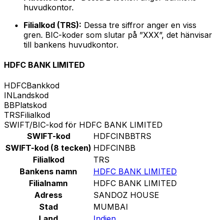
huvudkontor.
Filialkod (TRS):
Dessa tre siffror anger en viss
gren. BIC-koder som slutar på ”XXX”, det hänvisar
till bankens huvudkontor.
HDFC BANK LIMITED
HDFC
Bankkod
IN
Landskod
BB
Platskod
TRS
Filialkod
SWIFT/BIC-kod för HDFC BANK LIMITED
SWIFT-kod
HDFCINBBTRS
SWIFT-kod (8 tecken)
HDFCINBB
Filialkod
TRS
Bankens namn
HDFC BANK LIMITED
Filialnamn
HDFC BANK LIMITED
Adress
SANDOZ HOUSE
Stad
MUMBAI
Land
Indien