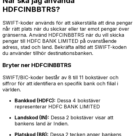
När ska jag använda
HDFCINBBTRS?
SWIFT-koder används för att säkerställa att dina pengar
når rätt plats när du skickar eller tar emot pengar över
gränserna. Använd HDFCINBBTRS när du vill skicka
pengar till HDFC BANK LIMITED på ovanstående
adress, stad och land. Bekräfta alltid att SWIFT-koden
du använder tillhör destinationsbanken.
Bryter ner HDFCINBBTRS
SWIFT/BIC-koder består av 8 till 11 bokstäver och
siffror för att identifiera en specifik bank och filial i
världen.
Bankkod (HDFC):
Dessa 4 bokstäver
representerar HDFC BANK LIMITED
Landskod (IN):
Dessa 2 bokstäver visar att
bankens land är Indien.
Platskod (BB):
Dessa 2 tecken anger bankens