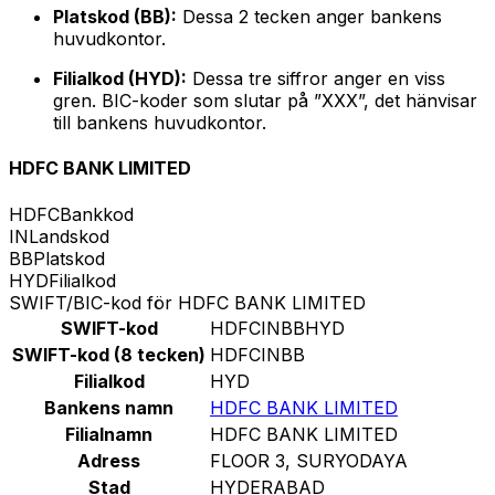
Platskod (BB):
Dessa 2 tecken anger bankens
huvudkontor.
Filialkod (HYD):
Dessa tre siffror anger en viss
gren. BIC-koder som slutar på ”XXX”, det hänvisar
till bankens huvudkontor.
HDFC BANK LIMITED
HDFC
Bankkod
IN
Landskod
BB
Platskod
HYD
Filialkod
SWIFT/BIC-kod för HDFC BANK LIMITED
SWIFT-kod
HDFCINBBHYD
SWIFT-kod (8 tecken)
HDFCINBB
Filialkod
HYD
Bankens namn
HDFC BANK LIMITED
Filialnamn
HDFC BANK LIMITED
Adress
FLOOR 3, SURYODAYA
Stad
HYDERABAD