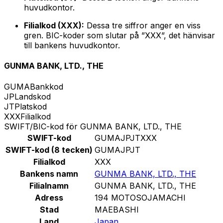
huvudkontor.
Filialkod (XXX):
Dessa tre siffror anger en viss
gren. BIC-koder som slutar på ”XXX”, det hänvisar
till bankens huvudkontor.
GUNMA BANK, LTD., THE
GUMA
Bankkod
JP
Landskod
JT
Platskod
XXX
Filialkod
SWIFT/BIC-kod för GUNMA BANK, LTD., THE
SWIFT-kod
GUMAJPJTXXX
SWIFT-kod (8 tecken)
GUMAJPJT
Filialkod
XXX
Bankens namn
GUNMA BANK, LTD., THE
Filialnamn
GUNMA BANK, LTD., THE
Adress
194 MOTOSOJAMACHI
Stad
MAEBASHI
Land
Japan