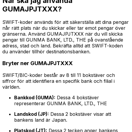
När ska jag använda
GUMAJPJTXXX?
SWIFT-koder används för att säkerställa att dina pengar
når rätt plats när du skickar eller tar emot pengar över
gränserna. Använd GUMAJPJTXXX när du vill skicka
pengar till GUNMA BANK, LTD., THE på ovanstående
adress, stad och land. Bekräfta alltid att SWIFT-koden
du använder tillhör destinationsbanken.
Bryter ner GUMAJPJTXXX
SWIFT/BIC-koder består av 8 till 11 bokstäver och
siffror för att identifiera en specifik bank och filial i
världen.
Bankkod (GUMA):
Dessa 4 bokstäver
representerar GUNMA BANK, LTD., THE
Landskod (JP):
Dessa 2 bokstäver visar att
bankens land är Japan.
Platskod (JT):
Dessa 2 tecken anger bankens