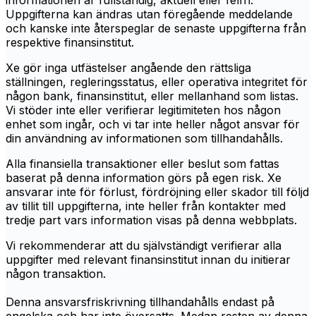
informationen är fullständig, aktuell eller felfri.
Uppgifterna kan ändras utan föregående meddelande
och kanske inte återspeglar de senaste uppgifterna från
respektive finansinstitut.
Xe gör inga utfästelser angående den rättsliga
ställningen, regleringsstatus, eller operativa integritet för
någon bank, finansinstitut, eller mellanhand som listas.
Vi stöder inte eller verifierar legitimiteten hos någon
enhet som ingår, och vi tar inte heller något ansvar för
din användning av informationen som tillhandahålls.
Alla finansiella transaktioner eller beslut som fattas
baserat på denna information görs på egen risk. Xe
ansvarar inte för förlust, fördröjning eller skador till följd
av tillit till uppgifterna, inte heller från kontakter med
tredje part vars information visas på denna webbplats.
Vi rekommenderar att du självständigt verifierar alla
uppgifter med relevant finansinstitut innan du initierar
någon transaktion.
Denna ansvarsfriskrivning tillhandahålls endast på