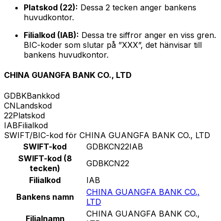
Platskod (22):
Dessa 2 tecken anger bankens
huvudkontor.
Filialkod (IAB):
Dessa tre siffror anger en viss gren.
BIC-koder som slutar på ”XXX”, det hänvisar till
bankens huvudkontor.
CHINA GUANGFA BANK CO., LTD
GDBK
Bankkod
CN
Landskod
22
Platskod
IAB
Filialkod
SWIFT/BIC-kod för CHINA GUANGFA BANK CO., LTD
SWIFT-kod
GDBKCN22IAB
SWIFT-kod (8
GDBKCN22
tecken)
Filialkod
IAB
CHINA GUANGFA BANK CO.,
Bankens namn
LTD
CHINA GUANGFA BANK CO.,
Filialnamn