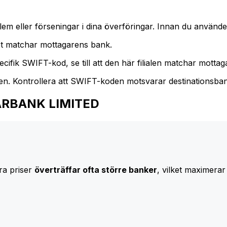
m eller förseningar i dina överföringar. Innan du använder
t matchar mottagarens bank.
cifik SWIFT-kod, se till att den här filialen matchar mottagar
den. Kontrollera att SWIFT-koden motsvarar destinationsba
CLEARBANK LIMITED
ra priser
överträffar ofta större banker
, vilket maximerar