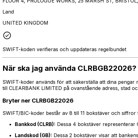
FLOOR 4, PROLOGUE WORKS, 25 MARSH ST, BRISTOL,
Land
UNITED KINGDOM
SWIFT-koden verifieras och uppdateras regelbundet
När ska jag använda CLRBGB22026?
SWIFT-koder används för att säkerställa att dina pengar 
till CLEARBANK LIMITED på ovanstående adress, stad och l
Bryter ner CLRBGB22026
SWIFT/BIC-koder består av 8 till 11 bokstäver och siffror för
Bankkod (CLRB):
Dessa 4 bokstäver representera
Landskod (GB):
Dessa 2 bokstäver visar att bankens 