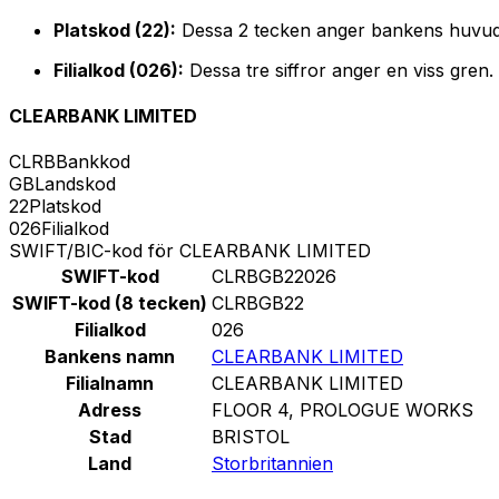
Platskod (22):
Dessa 2 tecken anger bankens huvud
Filialkod (026):
Dessa tre siffror anger en viss gren
CLEARBANK LIMITED
CLRB
Bankkod
GB
Landskod
22
Platskod
026
Filialkod
SWIFT/BIC-kod för CLEARBANK LIMITED
SWIFT-kod
CLRBGB22026
SWIFT-kod (8 tecken)
CLRBGB22
Filialkod
026
Bankens namn
CLEARBANK LIMITED
Filialnamn
CLEARBANK LIMITED
Adress
FLOOR 4, PROLOGUE WORKS
Stad
BRISTOL
Land
Storbritannien