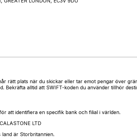
N, GREATER LONDON, EC3V 9DU
når rätt plats när du skickar eller tar emot pengar över 
 Bekräfta alltid att SWIFT-koden du använder tillhör dest
 att identifiera en specifik bank och filial i världen.
ar CALASTONE LTD
land är Storbritannien.