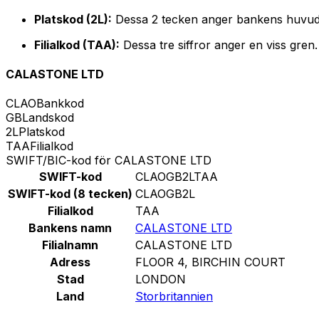
Platskod (2L):
Dessa 2 tecken anger bankens huvud
Filialkod (TAA):
Dessa tre siffror anger en viss gren
CALASTONE LTD
CLAO
Bankkod
GB
Landskod
2L
Platskod
TAA
Filialkod
SWIFT/BIC-kod för CALASTONE LTD
SWIFT-kod
CLAOGB2LTAA
SWIFT-kod (8 tecken)
CLAOGB2L
Filialkod
TAA
Bankens namn
CALASTONE LTD
Filialnamn
CALASTONE LTD
Adress
FLOOR 4, BIRCHIN COURT
Stad
LONDON
Land
Storbritannien