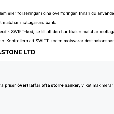
m eller förseningar i dina överföringar. Innan du använder
t matchar mottagarens bank.
cifik SWIFT-kod, se till att den här filialen matchar mottagar
den. Kontrollera att SWIFT-koden motsvarar destinationsba
ALASTONE LTD
ra priser
överträffar ofta större banker
, vilket maximerar