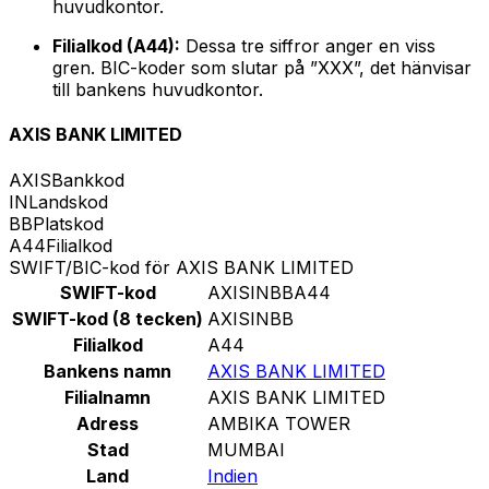
huvudkontor.
Filialkod (A44):
Dessa tre siffror anger en viss
gren. BIC-koder som slutar på ”XXX”, det hänvisar
till bankens huvudkontor.
AXIS BANK LIMITED
AXIS
Bankkod
IN
Landskod
BB
Platskod
A44
Filialkod
SWIFT/BIC-kod för AXIS BANK LIMITED
SWIFT-kod
AXISINBBA44
SWIFT-kod (8 tecken)
AXISINBB
Filialkod
A44
Bankens namn
AXIS BANK LIMITED
Filialnamn
AXIS BANK LIMITED
Adress
AMBIKA TOWER
Stad
MUMBAI
Land
Indien