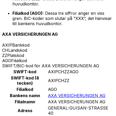
huvudkontor.
Filialkod (AGO):
Dessa tre siffror anger en viss
gren. BIC-koder som slutar på ”XXX”, det hänvisar
till bankens huvudkontor.
AXA VERSICHERUNGEN AG
AXIP
Bankkod
CH
Landskod
ZZ
Platskod
AGO
Filialkod
SWIFT/BIC-kod för AXA VERSICHERUNGEN AG
SWIFT-kod
AXIPCHZZAGO
SWIFT-kod (8
AXIPCHZZ
tecken)
Filialkod
AGO
Bankens namn
AXA VERSICHERUNGEN AG
Filialnamn
AXA VERSICHERUNGEN AG
GENERAL-GUISAN-STRASSE
Adress
40