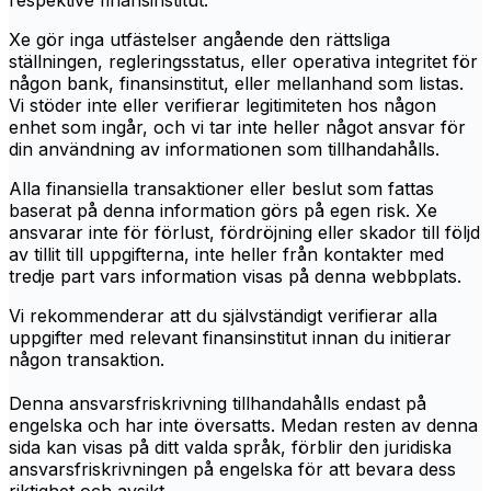
respektive finansinstitut.
Xe gör inga utfästelser angående den rättsliga
ställningen, regleringsstatus, eller operativa integritet för
någon bank, finansinstitut, eller mellanhand som listas.
Vi stöder inte eller verifierar legitimiteten hos någon
enhet som ingår, och vi tar inte heller något ansvar för
din användning av informationen som tillhandahålls.
Alla finansiella transaktioner eller beslut som fattas
baserat på denna information görs på egen risk. Xe
ansvarar inte för förlust, fördröjning eller skador till följd
av tillit till uppgifterna, inte heller från kontakter med
tredje part vars information visas på denna webbplats.
Vi rekommenderar att du självständigt verifierar alla
uppgifter med relevant finansinstitut innan du initierar
någon transaktion.
Denna ansvarsfriskrivning tillhandahålls endast på
engelska och har inte översatts. Medan resten av denna
sida kan visas på ditt valda språk, förblir den juridiska
ansvarsfriskrivningen på engelska för att bevara dess