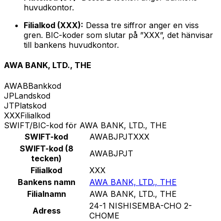
huvudkontor.
Filialkod (XXX):
Dessa tre siffror anger en viss
gren. BIC-koder som slutar på ”XXX”, det hänvisar
till bankens huvudkontor.
AWA BANK, LTD., THE
AWAB
Bankkod
JP
Landskod
JT
Platskod
XXX
Filialkod
SWIFT/BIC-kod för AWA BANK, LTD., THE
SWIFT-kod
AWABJPJTXXX
SWIFT-kod (8
AWABJPJT
tecken)
Filialkod
XXX
Bankens namn
AWA BANK, LTD., THE
Filialnamn
AWA BANK, LTD., THE
24-1 NISHISEMBA-CHO 2-
Adress
CHOME