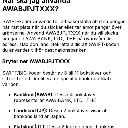
När ska jag använda
AWABJPJTXXX?
SWIFT-koder används för att säkerställa att dina pengar
når rätt plats när du skickar eller tar emot pengar över
gränserna. Använd AWABJPJTXXX när du vill skicka
pengar till AWA BANK, LTD., THE på ovanstående
adress, stad och land. Bekräfta alltid att SWIFT-koden
du använder tillhör destinationsbanken.
Bryter ner AWABJPJTXXX
SWIFT/BIC-koder består av 8 till 11 bokstäver och
siffror för att identifiera en specifik bank och filial i
världen.
Bankkod (AWAB):
Dessa 4 bokstäver
representerar AWA BANK, LTD., THE
Landskod (JP):
Dessa 2 bokstäver visar att
bankens land är Japan.
Platskod (JT):
Dessa 2 tecken anger bankens