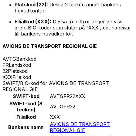
Platskod (22):
Dessa 2 tecken anger bankens
huvudkontor.
Filialkod (XXX):
Dessa tre siffror anger en viss
gren. BIC-koder som slutar på ”XXX”, det hänvisar
till bankens huvudkontor.
AVIONS DE TRANSPORT REGIONAL GIE
AVTG
Bankkod
FR
Landskod
22
Platskod
XXX
Filialkod
SWIFT/BIC-kod för AVIONS DE TRANSPORT
REGIONAL GIE
SWIFT-kod
AVTGFR22XXX
SWIFT-kod (8
AVTGFR22
tecken)
Filialkod
XXX
AVIONS DE TRANSPORT
Bankens namn
REGIONAL GIE